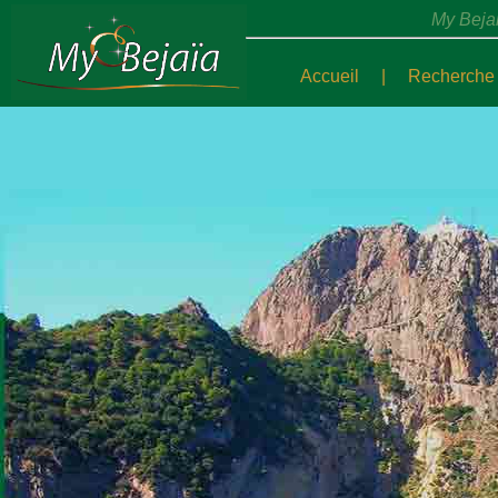
travaux
My Bejai
My Bejaia.com - le portail de la ville de Bejaïa
Accueil
|
Recherche