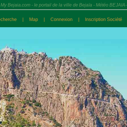
My Bejaia.com - le portail de la ville de Bejaïa - Météo BEJAIA-
cherche
|
Map
|
Connexion
|
Inscription Société