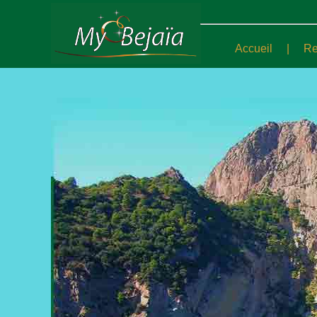
My Bejaia.com - le portail de la ville de Bejaïa
Accueil
|
Re