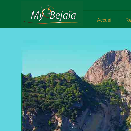
My Bejaia.com - le portail de la ville de Bejaïa
Accueil
|
Re