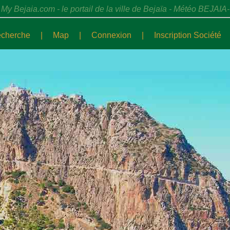
My Bejaia.com - le portail de la ville de Bejaïa - Météo BEJAIA-
cherche
|
Map
|
Connexion
|
Inscription Société